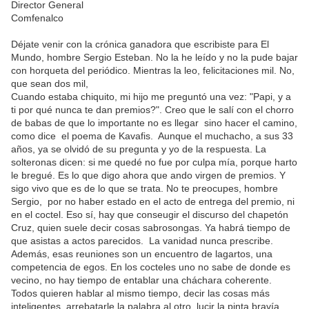
Director General
Comfenalco
Déjate venir con la crónica ganadora que escribiste para El
Mundo, hombre Sergio Esteban. No la he leído y no la pude bajar
con horqueta del periódico. Mientras la leo, felicitaciones mil. No,
que sean dos mil,
Cuando estaba chiquito, mi hijo me preguntó una vez: "Papi, y a
ti por qué nunca te dan premios?". Creo que le salí con el chorro
de babas de que lo importante no es llegar sino hacer el camino,
como dice el poema de Kavafis. Aunque el muchacho, a sus 33
años, ya se olvidó de su pregunta y yo de la respuesta. La
solteronas dicen: si me quedé no fue por culpa mía, porque harto
le bregué. Es lo que digo ahora que ando virgen de premios. Y
sigo vivo que es de lo que se trata. No te preocupes, hombre
Sergio, por no haber estado en el acto de entrega del premio, ni
en el coctel. Eso sí, hay que conseugir el discurso del chapetón
Cruz, quien suele decir cosas sabrosongas. Ya habrá tiempo de
que asistas a actos parecidos. La vanidad nunca prescribe.
Además, esas reuniones son un encuentro de lagartos, una
competencia de egos. En los cocteles uno no sabe de donde es
vecino, no hay tiempo de entablar una cháchara coherente.
Todos quieren hablar al mismo tiempo, decir las cosas más
inteligentes, arrebatarle la palabra al otro, lucir la pinta bravía,