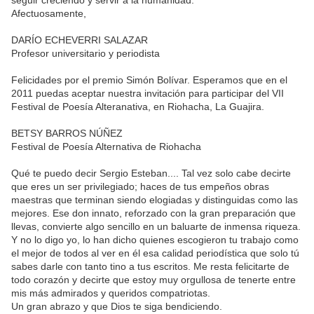
seguir creciendo y servir a la humanidad.
Afectuosamente,
DARÍO ECHEVERRI SALAZAR
Profesor universitario y periodista
Felicidades por el premio Simón Bolívar. Esperamos que en el
2011 puedas aceptar nuestra invitación para participar del VII
Festival de Poesía Alteranativa, en Riohacha, La Guajira.
BETSY BARROS NÚÑEZ
Festival de Poesía Alternativa de Riohacha
Qué te puedo decir Sergio Esteban.... Tal vez solo cabe decirte
que eres un ser privilegiado; haces de tus empeños obras
maestras que terminan siendo elogiadas y distinguidas como las
mejores. Ese don innato, reforzado con la gran preparación que
llevas, convierte algo sencillo en un baluarte de inmensa riqueza.
Y no lo digo yo, lo han dicho quienes escogieron tu trabajo como
el mejor de todos al ver en él esa calidad periodística que solo tú
sabes darle con tanto tino a tus escritos. Me resta felicitarte de
todo corazón y decirte que estoy muy orgullosa de tenerte entre
mis más admirados y queridos compatriotas.
Un gran abrazo y que Dios te siga bendiciendo.