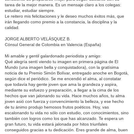
tarea de la mejor manera. Es un mensaje claro a los colegas:
estudiar, estudiar siempre.
Le reitero mis felicitaciones y le deseo muchos éxitos más, que
irán llegando como premio a la constancia, la disciplina y la
calidad.
JORGE ALBERTO VELÁSQUEZ B.
Cónsul General de Colombia en Valencia (España)
Mi amable y gentil galardonado periodista y amigo:
Qué alegría sentí viendo tu imagen en primera página de El
Mundo (una imagen bella y conquistadora), con la gratísima
noticia de tu Premio Simón Bolívar, entregado anoche en Bogotá,
según dice el periódico. Se me encendió el alma, al constatar
que todavía hay gente joven que ama la grandeza y aspira,
mediante su esfuezo y preparación, a llegar a la cima de los
hechos que van jalonando su vida. Hace muchos años, tu alma
joven asió con fuerza y convencimiento la belleza, y ese hecho
de tu ánimo produjo hemosos frutos poéticos. Hoy, vas
escalonando tu vida no sólo con estudio, con conocimientos, sino
también con logros como los que has alcanzado. Te espera un
gran futuro, tu vida estará jalonada por hitos triunfales
conseguidos gracias a tu dedicación. Eres grande de alma, buen