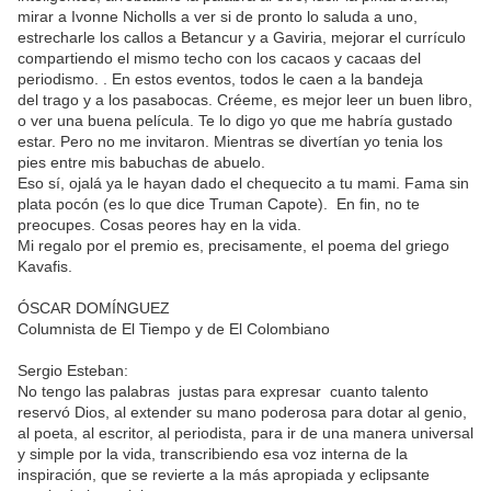
mirar a Ivonne Nicholls a ver si de pronto lo saluda a uno,
estrecharle los callos a Betancur y a Gaviria, mejorar el currículo
compartiendo el mismo techo con los cacaos y cacaas del
periodismo. . En estos eventos, todos le caen a la bandeja
del trago y a los pasabocas. Créeme, es mejor leer un buen libro,
o ver una buena película. Te lo digo yo que me habría gustado
estar. Pero no me invitaron. Mientras se divertían yo tenia los
pies entre mis babuchas de abuelo.
Eso sí, ojalá ya le hayan dado el chequecito a tu mami. Fama sin
plata pocón (es lo que dice Truman Capote). En fin, no te
preocupes. Cosas peores hay en la vida.
Mi regalo por el premio es, precisamente, el poema del griego
Kavafis.
ÓSCAR DOMÍNGUEZ
Columnista de El Tiempo y de El Colombiano
Sergio Esteban:
No tengo las palabras justas para expresar cuanto talento
reservó Dios, al extender su mano poderosa para dotar al genio,
al poeta, al escritor, al periodista, para ir de una manera universal
y simple por la vida, transcribiendo esa voz interna de la
inspiración, que se revierte a la más apropiada y eclipsante