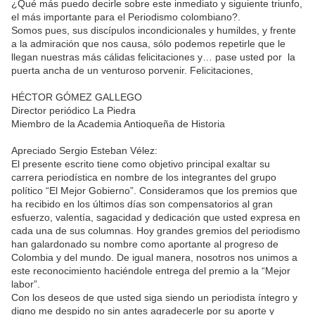
¿Qué más puedo decirle sobre este inmediato y siguiente triunfo,
el más importante para el Periodismo colombiano?.
Somos pues, sus discípulos incondicionales y humildes, y frente
a la admiración que nos causa, sólo podemos repetirle que le
llegan nuestras más cálidas felicitaciones y… pase usted por la
puerta ancha de un venturoso porvenir. Felicitaciones,
HÉCTOR GÓMEZ GALLEGO
Director periódico La Piedra
Miembro de la Academia Antioqueña de Historia
Apreciado Sergio Esteban Vélez:
El presente escrito tiene como objetivo principal exaltar su
carrera periodística en nombre de los integrantes del grupo
político “El Mejor Gobierno”. Consideramos que los premios que
ha recibido en los últimos días son compensatorios al gran
esfuerzo, valentía, sagacidad y dedicación que usted expresa en
cada una de sus columnas. Hoy grandes gremios del periodismo
han galardonado su nombre como aportante al progreso de
Colombia y del mundo. De igual manera, nosotros nos unimos a
este reconocimiento haciéndole entrega del premio a la “Mejor
labor”.
Con los deseos de que usted siga siendo un periodista íntegro y
digno me despido no sin antes agradecerle por su aporte y