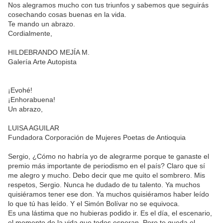
Nos alegramos mucho con tus triunfos y sabemos que seguirás
cosechando cosas buenas en la vida.
Te mando un abrazo.
Cordialmente,
HILDEBRANDO MEJÍA M.
Galería Arte Autopista
¡Evohé!
¡Enhorabuena!
Un abrazo,
LUISA AGUILAR
Fundadora Corporación de Mujeres Poetas de Antioquia
Sergio, ¿Cómo no habría yo de alegrarme porque te ganaste el
premio más importante de periodismo en el país? Claro que sí
me alegro y mucho. Debo decir que me quito el sombrero. Mis
respetos, Sergio. Nunca he dudado de tu talento. Ya muchos
quisiéramos tener ese don. Ya muchos quisiéramos haber leído
lo que tú has leído. Y el Simón Bolívar no se equivoca.
Es una lástima que no hubieras podido ir. Es el día, el escenario,
el momento de la vida que todos esperan. Pero te queda el