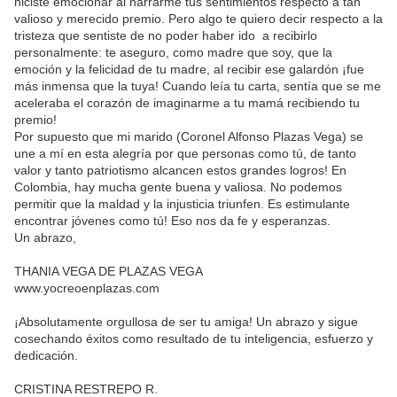
hiciste emocionar al narrarme tus sentimientos respecto a tan
valioso y merecido premio. Pero algo te quiero decir respecto a la
tristeza que sentiste de no poder haber ido a recibirlo
personalmente: te aseguro, como madre que soy, que la
emoción y la felicidad de tu madre, al recibir ese galardón ¡fue
más inmensa que la tuya! Cuando leía tu carta, sentía que se me
aceleraba el corazón de imaginarme a tu mamá recibiendo tu
premio!
Por supuesto que mi marido (Coronel Alfonso Plazas Vega) se
une a mí en esta alegría por que personas como tú, de tanto
valor y tanto patriotismo alcancen estos grandes logros! En
Colombia, hay mucha gente buena y valiosa. No podemos
permitir que la maldad y la injusticia triunfen. Es estimulante
encontrar jóvenes como tú! Eso nos da fe y esperanzas.
Un abrazo,
THANIA VEGA DE PLAZAS VEGA
www.yocreoenplazas.com
¡Absolutamente orgullosa de ser tu amiga! Un abrazo y sigue
cosechando éxitos como resultado de tu inteligencia, esfuerzo y
dedicación.
CRISTINA RESTREPO R.