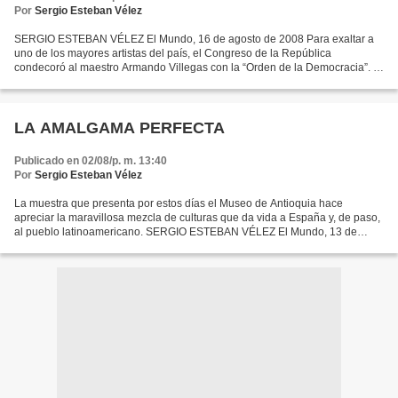
Por
Sergio Esteban Vélez
SERGIO ESTEBAN VÉLEZ El Mundo, 16 de agosto de 2008 Para exaltar a
uno de los mayores artistas del país, el Congreso de la República
condecoró al maestro Armando Villegas con la “Orden de la Democracia”. El
2008 ha sido un año de homenajes para el maestro...
LA AMALGAMA PERFECTA
Publicado en 02/08/p. m. 13:40
Por
Sergio Esteban Vélez
La muestra que presenta por estos días el Museo de Antioquia hace
apreciar la maravillosa mezcla de culturas que da vida a España y, de paso,
al pueblo latinoamericano. SERGIO ESTEBAN VÉLEZ El Mundo, 13 de
febrero de 2009 La exposición “España, encrucijada...