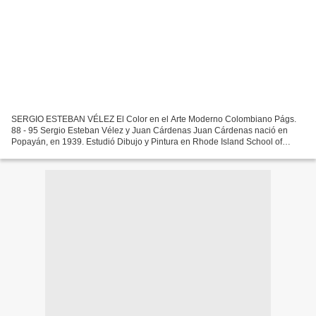
SERGIO ESTEBAN VÉLEZ El Color en el Arte Moderno Colombiano Págs.
88 - 95 Sergio Esteban Vélez y Juan Cárdenas Juan Cárdenas nació en
Popayán, en 1939. Estudió Dibujo y Pintura en Rhode Island School of
Design. Luego de vivir muchos años en los Estados...