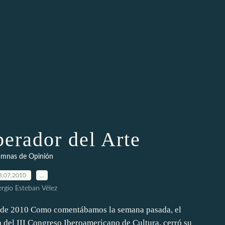
berador del Arte
umnas de Opinión
8.07.2010
…
ergio Esteban Vélez
e 2010 Como comentábamos la semana pasada, el
a del III Congreso Iberoamericano de Cultura, cerró su