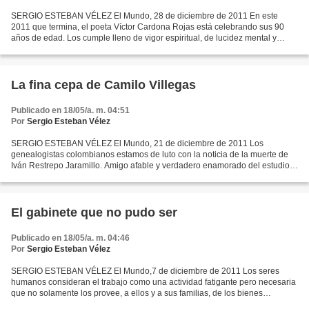
SERGIO ESTEBAN VÉLEZ El Mundo, 28 de diciembre de 2011 En este
2011 que termina, el poeta Víctor Cardona Rojas está celebrando sus 90
años de edad. Los cumple lleno de vigor espiritual, de lucidez mental y
fortaleza física, aunque entristecido por una...
La fina cepa de Camilo Villegas
Publicado en 18/05/a. m. 04:51
Por
Sergio Esteban Vélez
SERGIO ESTEBAN VÉLEZ El Mundo, 21 de diciembre de 2011 Los
genealogistas colombianos estamos de luto con la noticia de la muerte de
Iván Restrepo Jaramillo. Amigo afable y verdadero enamorado del estudio
de las genealogías, Iván fue el ejemplo vivo del...
El gabinete que no pudo ser
Publicado en 18/05/a. m. 04:46
Por
Sergio Esteban Vélez
SERGIO ESTEBAN VÉLEZ El Mundo,7 de diciembre de 2011 Los seres
humanos consideran el trabajo como una actividad fatigante pero necesaria
que no solamente los provee, a ellos y a sus familias, de los bienes
necesarios para sobrevivir, sino que también...