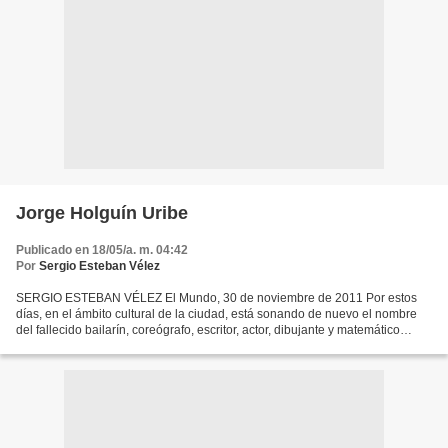
Jorge Holguín Uribe
Publicado en 18/05/a. m. 04:42
Por
Sergio Esteban Vélez
SERGIO ESTEBAN VÉLEZ El Mundo, 30 de noviembre de 2011 Por estos
días, en el ámbito cultural de la ciudad, está sonando de nuevo el nombre
del fallecido bailarín, coreógrafo, escritor, actor, dibujante y matemático
Jorge Holguín Uribe. Esto gracias al...