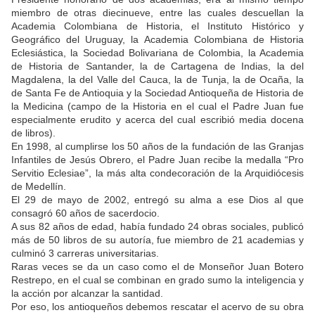
miembro de otras diecinueve, entre las cuales descuellan la
Academia Colombiana de Historia, el Instituto Histórico y
Geográfico del Uruguay, la Academia Colombiana de Historia
Eclesiástica, la Sociedad Bolivariana de Colombia, la Academia
de Historia de Santander, la de Cartagena de Indias, la del
Magdalena, la del Valle del Cauca, la de Tunja, la de Ocaña, la
de Santa Fe de Antioquia y la Sociedad Antioqueña de Historia de
la Medicina (campo de la Historia en el cual el Padre Juan fue
especialmente erudito y acerca del cual escribió media docena
de libros).
En 1998, al cumplirse los 50 años de la fundación de las Granjas
Infantiles de Jesús Obrero, el Padre Juan recibe la medalla “Pro
Servitio Eclesiae”, la más alta condecoración de la Arquidiócesis
de Medellín.
El 29 de mayo de 2002, entregó su alma a ese Dios al que
consagró 60 años de sacerdocio.
A sus 82 años de edad, había fundado 24 obras sociales, publicó
más de 50 libros de su autoría, fue miembro de 21 academias y
culminó 3 carreras universitarias.
Raras veces se da un caso como el de Monseñor Juan Botero
Restrepo, en el cual se combinan en grado sumo la inteligencia y
la acción por alcanzar la santidad.
Por eso, los antioqueños debemos rescatar el acervo de su obra