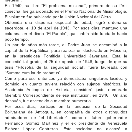
Medellín.
En 1940, su libro “El problema misional”, primero de su fértil
cosecha, fue galardonado en el Premio Nacional de Misionología.
El volumen fue publicado por la Unión Nacional del Clero.
Obtenida una dispensa especial de edad, logró ordenarse
sacerdote, el 10 de abril de 1943. Por esos días, mantuvo una
columna en el diario “El Pueblo”, que había sido fundado hacía
poco tiempo.
Un par de años más tarde, el Padre Juan se encaminó a la
capital de la República, para realizar un doctorado en Filosofía,
en la prestigiosa Pontificia Universidad Javeriana. Esta le
concedió tal grado, el 25 de agosto de 1948, luego de que su
tesis “Filosofía de la seguridad social”, fuera laureada con
“Summa cum laude probatus”.
Como para ese entonces ya demostraba singulares lucidez y
dominio en cuanto tuviera relación con sujetos históricos, la
Academia Antioquia de Historia, consideró justo nombrarlo
Miembro Correspondiente de esa institución, en 1946. Un año
después, fue ascendido a miembro numerario.
Por esos días, participó en la fundación de la Sociedad
Bolivariana de Antioquia, en compañía de otros distinguidos
admiradores de “el Libertador”, como el futuro gobernador
Fernando Gómez Martínez y el ex presidente de Venezuela
Eleázar López Contreras. Esta sociedad no alcanzó a