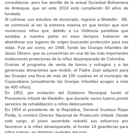
consolidarse, pero fue semilla de la actual Sociedad Bolivariana
de Antioquia, que en este 2010 está cumpliendo 60 años de
fundada.
Al culminar sus estudios de doctorado, regresó a Medellín. Allí,
se conmovió al ver la extrema miseria en que tenían que vivir
numerosos niños que, debido a La Violencia partidista que
azotaba a nuestra patria en esos tiempos, hubieron de
abandonar sus lugares de origen buscando protección para sus
vidas. Fue así como, en 1948, fundó las Granjas Infantiles de
Jesús Obrero, que se convertirían en una de las más importantes
instituciones protectoras de la niñez desamparada de Colombia.
Gracias al programa de venta de bonos y sufragios y a las
generosas donaciones que recibió, el Padre Juan adquirió para
las Granjas una finca de más de 100 cuadras en el municipio de
Copacabana (actualmente las Granjas Infantiles acogen a más
de 400 niños).
En 1952, por invitación del Gobierno Municipal, fundó el
Preventorio Infantil de Medellín, que durante varios lustros prestó
servicios de rehabilitación a niños delincuentes.
En 1954 el presidente de la República, General Gustavo Rojas
Pinilla, lo nombró Director Nacional de Protección Infantil. Desde
este cargo, el joven sacerdote redobló sus esfuerzos por
favorecer a la niñez desamparada, al fundar 14 guarderías para
niños pobres, en distintas ciudades del país.