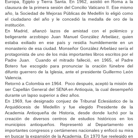
Europa, Egipto y Tierra Santa. En 1962, asistió en Roma a la
clausura de la primera sesión del Concilio Vaticano II. Ese mismo
año, la Sociedad de Mejoras Públicas de Medellín lo eligió como
el ciudadano del año y le concedió la medalla de oro de la
institución.
En Madrid, afianzó lazos de amistad con el polémico y
beligerante arzobispo Juan Manuel González Arbeláez, quien
estaba exiliado en ese país y residía humildemente en un
monasterio de esa ciudad. Monseñor González Arbeláez sería el
protagonista de uno de los más importantes libros escritos por el
Padre Juan. Cuando el mitrado falleció, en 1965, el Padre
Botero fue escogido para pronunciar la oración fúnebre del
difunto guerrero de la Iglesia, ante el presidente Guillermo León
Valencia.
Retornó a Colombia en 1964. Poco después, aceptó la misión de
ser Capellán General del SENA en Antioquia, la cual desempeñó
durante un lapso superior a diez años.
En 1969, fue designado conjuez de Tribunal Eclesiástico de la
Arquidiócesis de Medellín y fue elegido Presidente de la
Academia Antioqueña de Historia, desde donde luchó por la
creación de diversos centros de estudios históricos en los
municipios antioqueños. Representó al Departamento en
importantes congresos y certámenes nacionales y enfocó su mira
en buscar la expansión de la Academia. En 1970 fue reelegido en