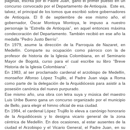
páginas, escrita por el Padre Juan, ganó el primer puesto en un
concurso convocado por el Departamento de Antioquia. Este es,
talvez, el principal de los tomos que escribió sobre gobernadores
de Antioquia. El 8 de septiembre de ese mismo año, el
gobernador, Óscar Montoya Montoya, le impuso a nuestro
personaje la “Estrella de Antioquia”, en aquel entonces máxima
condecoración del Departamento. También recibió en ese año la
medalla “Pedro Justo Berrío”.
En 1979, asume la dirección de la Parroquia de Nazaret, en
Medellín. Comparte su ocupación como párroco con la de
profesor de historia de la Iglesia Colombiana, en el Seminario
Mayor de Bogotá, curso para el cual escribe su libro “Breve
Historia de la Iglesia Colombiana”.
En 1983, al ser proclamado cardenal el arzobispo de Medellín,
monseñor Alfonso López Trujillo, el Padre Juan viaja a Roma
como parte de la delegación de la Arquidiócesis para asistir a la
posesión canónica del nuevo purpurado.
Ese mismo año, una obra con letra suya y música del maestro
Luis Uribe Bueno gana un concurso organizado por el municipio
de Bello, para elegir el himno oficial de esa ciudad.
En 1984, el cardenal López Trujillo lo eleva a canónigo honorario
de la Arquidiócesis y lo designa vicario general de la zona
céntrica de Medellín. En dos ocasiones, al estar ausentes de la
ciudad el Arzobispo y el Vicario General, el Padre Juan, en su