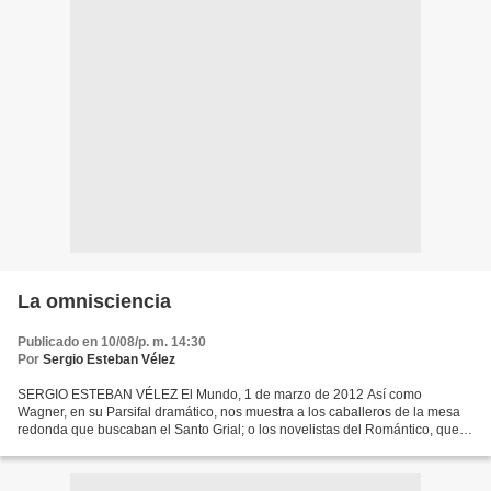
La omnisciencia
Publicado en 10/08/p. m. 14:30
Por
Sergio Esteban Vélez
SERGIO ESTEBAN VÉLEZ El Mundo, 1 de marzo de 2012 Así como
Wagner, en su Parsifal dramático, nos muestra a los caballeros de la mesa
redonda que buscaban el Santo Grial; o los novelistas del Romántico, que
describen a los desesperados en busca del amor;...