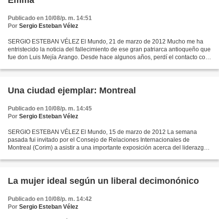
Emma”
Publicado en 10/08/p. m. 14:51
Por
Sergio Esteban Vélez
SERGIO ESTEBAN VÉLEZ El Mundo, 21 de marzo de 2012 Mucho me ha
entristecido la noticia del fallecimiento de ese gran patriarca antioqueño que
fue don Luis Mejía Arango. Desde hace algunos años, perdí el contacto con
él, pero nunca dejé de recordarlo con...
Una ciudad ejemplar: Montreal
Publicado en 10/08/p. m. 14:45
Por
Sergio Esteban Vélez
SERGIO ESTEBAN VÉLEZ El Mundo, 15 de marzo de 2012 La semana
pasada fui invitado por el Consejo de Relaciones Internacionales de
Montreal (Corim) a asistir a una importante exposición acerca del liderazgo
cada vez mayor de Montreal y de su región, el...
La mujer ideal según un liberal decimonónico
Publicado en 10/08/p. m. 14:42
Por
Sergio Esteban Vélez