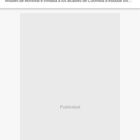
virtudes de Montreal e invitaba a los alcaldes de Colombia a estudiar los
procesos de esta ciudad, en aras de la consolidación...
Publicidad