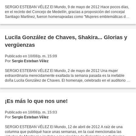
SERGIO ESTEBAN VÉLEZ El Mundo, 9 de mayo de 2012 Hace pocos días,
en el recinto del Concejo de Medellín, gracias a proposición del concejal
Santiago Martínez, fueron homenajeadas como "Mujeres emblemáticas de
Antioquia" nuestras admiradísimas amigas Dora...
Lucila González de Chaves, Shakira... Glorias y
vergüenzas
Publicado en 10/08/p. m. 15:09
Por
Sergio Esteban Vélez
SERGIO ESTEBAN VÉLEZ El Mundo, 2 de mayo de 2012 Una mujer
extraordinaria merecidamente exaltada la semana pasada es la inefable
doña Lucila González de Chaves. El homenaje, celebrado en el auditorio de
la Cámara de Comercio de Medellín, fue, en buena...
¡Es más lo que nos une!
Publicado en 10/08/p. m. 15:03
Por
Sergio Esteban Vélez
SERGIO ESTEBAN VÉLEZ El Mundo, 12 de abril de 2012 A raíz de una
columna que publiqué hace unas semanas, en la cual mencionaba las