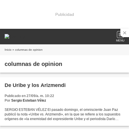
Publicidad
MENU
Inicio
» columnas de opinion
columnas de opinion
De Uribe y los Arizmendi
Publicado en 27/09/a. m. 10:22
Por
Sergio Esteban Vélez
SERGIO ESTEBAN VÉLEZ El pasado domingo, el omnisciente Juan Paz
publicó la nota «Uribe vs. Arizmendi», en la que se refiere a los supuestos
orígenes de «la enemistad del expresidente Uribe y el periodista Darío
Arizmendi». Esto me hizo recordar una historia...